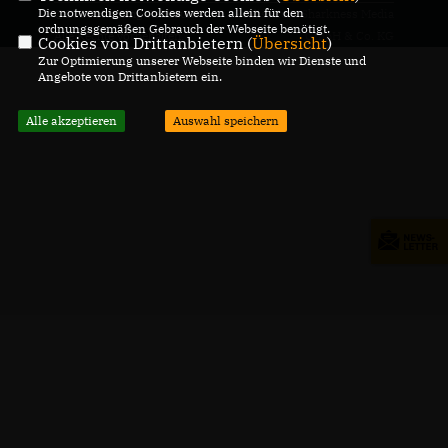
Die notwendigen Cookies werden allein für den
@2026 Henning Rehbaum
Realisation: Sharkness Media
ordnungsgemäßen Gebrauch der Webseite benötigt.
Alle Rechte vorbehalten.
GmbH & Co. KG
Cookies von Drittanbietern (
Übersicht
)
Zur Optimierung unserer Webseite binden wir Dienste und
Angebote von Drittanbietern ein.
Alle akzeptieren
Auswahl speichern