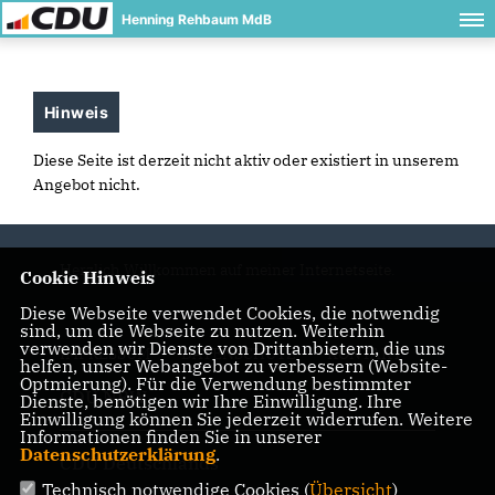
Henning Rehbaum MdB
Hinweis
Diese Seite ist derzeit nicht aktiv oder existiert in unserem
Angebot nicht.
Herzlich Willkommen auf meiner Internetseite.
Cookie Hinweis
Diese Webseite verwendet Cookies, die notwendig
sind, um die Webseite zu nutzen. Weiterhin
verwenden wir Dienste von Drittanbietern, die uns
IMPRESSUM
DATENSCHUTZ
KONTAKT
helfen, unser Webangebot zu verbessern (Website-
Optmierung). Für die Verwendung bestimmter
CDU NRW
Dienste, benötigen wir Ihre Einwilligung. Ihre
Einwilligung können Sie jederzeit widerrufen. Weitere
Informationen finden Sie in unserer
Datenschutzerklärung
.
CDU Deutschlands
Technisch notwendige Cookies (
Übersicht
)