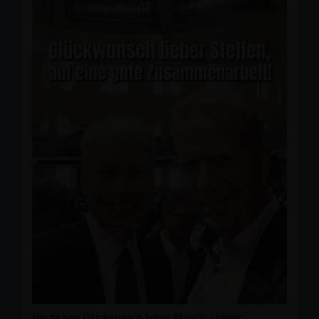
Das Projekt ist eine gute Nachricht für Neubeckum und
die gesamte Region: Es ist ein Meilenstein für die so
wichtige Reaktivierung des Schienenpersonenverkehrs
auf der WLE als Teil der S-Bahn Münsterland, für
regionale Wertschöpfung und Arbeitsplätze am Standort
Neubeckum.
Vielen Dank an Marcus Brüning und sein Team für den
offenen Austausch und die interessanten Einblicke auf
der Baustelle!
Herzlichen Glückwunsch lieber @
steffen
.bilger