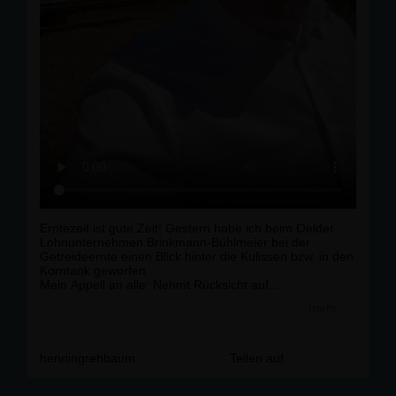
Erntezeit ist gute Zeit! Gestern habe ich beim Oelder
Lohnunternehmen Brinkmann-Bühlmeier bei der
Getreideernte einen Blick hinter die Kulissen bzw. in den
Korntank geworfen.
Mein Appell an alle: Nehmt Rücksicht auf
Erntemaschinen auf unseren Straßen, habt Verständnis
mehr
und schätzt die Arbeit unserer Landwirte. Denn unsere
Landwirte halten unser Land am Laufen!
henningrehbaum
Teilen auf