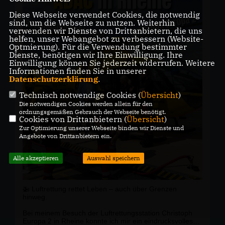
Diese Webseite verwendet Cookies, die notwendig
sind, um die Webseite zu nutzen. Weiterhin
verwenden wir Dienste von Drittanbietern, die uns
helfen, unser Webangebot zu verbessern (Website-
Optmierung). Für die Verwendung bestimmter
Dienste, benötigen wir Ihre Einwilligung. Ihre
Einwilligung können Sie jederzeit widerrufen. Weitere
Informationen finden Sie in unserer
Datenschutzerklärung
.
Technisch notwendige Cookies (
Übersicht
)
Die notwendigen Cookies werden allein für den
ordnungsgemäßen Gebrauch der Webseite benötigt.
Cookies von Drittanbietern (
Übersicht
)
Zur Optimierung unserer Webseite binden wir Dienste und
Angebote von Drittanbietern ein.
Alle akzeptieren
Auswahl speichern
🚁 Luftrettung rettet Leben – auch über Grenzen
hinweg.
Bei meinem Besuch der Luftrettungsstation Christoph
Europa 2 in Rheine konnte ich mir ein eindrucksvolles