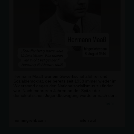
Hermann Maaß war ein Gewerkschaftsführer und
Sozialdemokrat, der bereits seit 1938 immer wieder im
Widerstand gegen den Nationalsozialismus zu finden
war. Nach mehreren Jahren an der Spitze der
demokratischen Jugendbewegung wurde er nach der
Machtergreifung 1933 fristlos entlassen. Eine ihm
mehr
angebotene Professur an der Harvard University schlug
er aus.
Ab 1938 baute Maaß gewerschaftsnahe
henningrehbaum
Teilen auf
Widerstandagruppen auf und unterhielt auch Kontakte
zu Claus Schenk Graf von Stauffenberg.