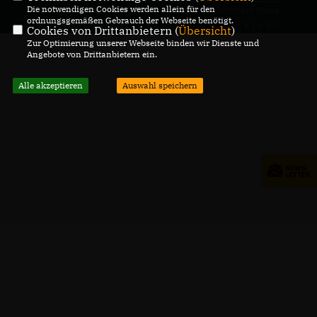
Die notwendigen Cookies werden allein für den
@2026 Henning Rehbaum
Realisation: Sharkness Media
ordnungsgemäßen Gebrauch der Webseite benötigt.
Alle Rechte vorbehalten.
GmbH & Co. KG
Cookies von Drittanbietern (
Übersicht
)
Zur Optimierung unserer Webseite binden wir Dienste und
Angebote von Drittanbietern ein.
Alle akzeptieren
Auswahl speichern