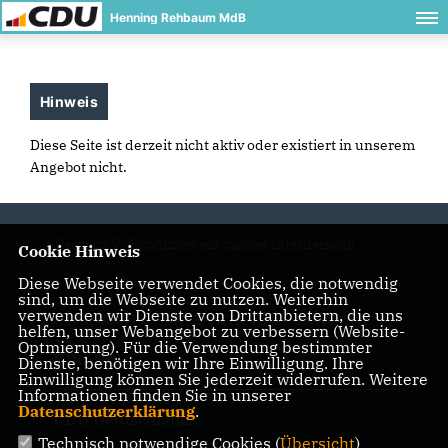
Henning Rehbaum MdB
Hinweis
Diese Seite ist derzeit nicht aktiv oder existiert in unserem
Angebot nicht.
Herzlich Willkommen auf meiner Internetseite.
Cookie Hinweis
Diese Webseite verwendet Cookies, die notwendig
sind, um die Webseite zu nutzen. Weiterhin
verwenden wir Dienste von Drittanbietern, die uns
IMPRESSUM
DATENSCHUTZ
KONTAKT
helfen, unser Webangebot zu verbessern (Website-
Optmierung). Für die Verwendung bestimmter
CDU NRW
Dienste, benötigen wir Ihre Einwilligung. Ihre
Einwilligung können Sie jederzeit widerrufen. Weitere
Informationen finden Sie in unserer
Datenschutzerklärung
.
CDU Deutschlands
Technisch notwendige Cookies (
Übersicht
)